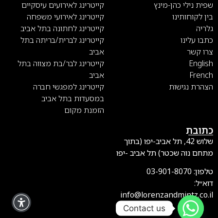
שפית נילי כהן-מינץ
קייטרינג לאירועים עיסקיים
בין לקוחותינו
קייטרינג לאירועי משפחה
גלריה
קייטרינג לחתונה בתל אביב
כתבו עלינו
קייטרינג לברית/בריתה בתל
צרו קשר
אביב
English
קייטרינג לבר/בת מצווה בתל
French
אביב
הצהרת נגישות
קייטרינג למפגשי חברה
במסעדות בתל אביב
הזמנת מקום
כתובת
שלוש 42, תל אביב-יפו (בתוך
מתחם נוה שכטר) תל אביב -יפו
טלפון:
03-901-8070
דוא״ל:
info@lorenzandmintz.co.il
Contact us