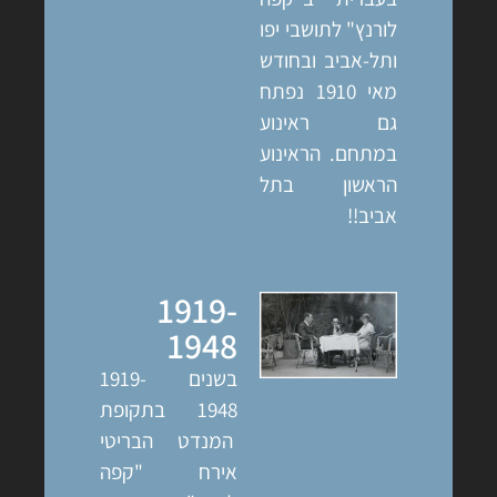
לורנץ" לתושבי יפו
ותל-אביב ובחודש
מאי 1910 נפתח
גם ראינוע
במתחם. הראינוע
הראשון בתל
אביב!!
1919-
1948
בשנים 1919-
1948 בתקופת
המנדט הבריטי
אירח "קפה