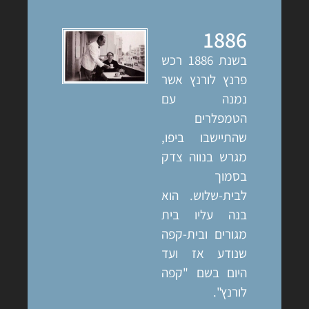
1886
בשנת 1886 רכש
פרנץ לורנץ אשר
נמנה עם
הטמפלרים
שהתיישבו ביפו,
מגרש בנווה צדק
בסמוך
לבית-שלוש. הוא
בנה עליו בית
מגורים ובית-קפה
שנודע אז ועד
היום בשם "קפה
לורנץ".