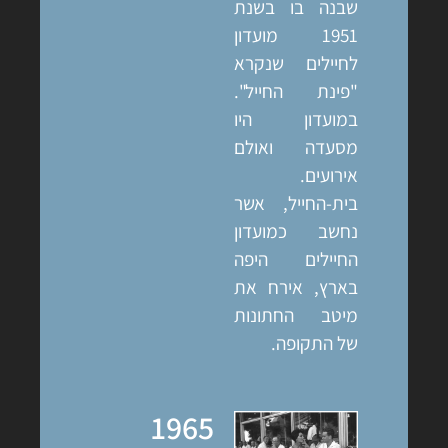
שבנה בו בשנת
1951 מועדון
לחיילים שנקרא
"פינת החייל".
במועדון היו
מסעדה ואולם
אירועים.
בית-החייל, אשר
נחשב כמועדון
החיילים היפה
בארץ, אירח את
מיטב החתונות
של התקופה.
1965