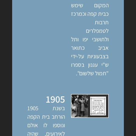
המקום שימש
כבית קפה וכמרכז
תרבות
לטמפלרים
ולתושבי יפו ותל
אביב כתואר
בצבעוניות על-ידי
ש"י עגנון בספרו
"תמול שלשום".
1905
בשנת 1905
הורחב בית הקפה
ונוספו לו אולם
לאירועים, שהיה