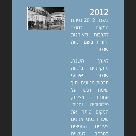
2012
בשנת 2012 נפתח
המקום כמרכז
לתרבות ולאומנות
יהודית בשם "נווה
שכטר".
לאורך השנה,
מתקיימים ב"נווה
שכטר" אירועי
תרבות מגוונים, תוך
שימת דגש על
אמנות ויצירה,
פילוסופיה והגות.
המקום פותח את
שעריו בפני אמנים
צעירים החפצים
במרחב לעשייה