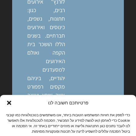
לורנץ" אירועים
רבים, כגון:
חתונות, נשפים,
כינוסים ואירועים
חברתיים. בשנים
הללו הושכר בית
הקפה ואולם
האירועים
למסעדנים
יהודיים, ביניהם
מקסים רפפורט
אשר שיפץ ועיצב
מחדש את המקום
פרטיותכם חשובה לנו
בשנת 1940.
כדי לספק את חוויות המשתמש הטובות ביותר, אנו משתמשים בטכנולוגיות כמו קובצי
בפרסומים
Cookie כדי לאחסן ו/או לגשת למידע על המכשיר. הסכמה לטכנולוגיות אלו תאפשר
לנו לעבד נתונים כגון התנהגות גלישה או מזהים ייחודיים באתר זה. אי הסכמה או
בעיתוני התקופה
ביטול הסכמה עלולים להשפיע לרעה על תכונות ופונקציות מסוימות.