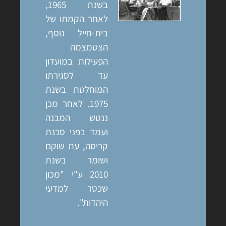
בשנת 1965,
לאחר הקמתו של
בית-חייל נוסף,
הצטמצמה
הפעילות במועדון
עד לסגירתו
המוחלטת בשנת
1975. לאחר מכן
ננטש המבנה
ועמד בפני סכנת
קריסה, עת שוקם
ושומר בשנת
2010 ע"י "מכון
שכטר למדעי
היהדות".