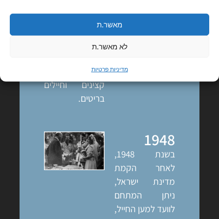
נכתב ש"קפה
לורנץ" פתוח לכל
מאשר.ת
הציבור באווירה
בינלאומית. בין
לא מאשר.ת
היתר התארחו
בבית הקפה
מדיניות פרטיות
קצינים וחיילים
בריטים.
1948
בשנת 1948,
לאחר הקמת
מדינת ישראל,
ניתן המתחם
לוועד למען החייל,