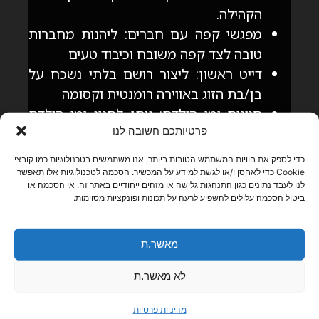
הקהילה.
מפגשי קפה עם חברים: ליהנות מחברות
טובה לצד קפה משובח וכיבוד טעים
דייט ראשון: ליצור רושם בלתי נשכח על
בן/בת הזוג באווירה רומנטית וקסומה
חגיגות ימי הולדת: ניתן לחגוג ימי הולדת
פרטיותכם חשובה לנו
בקפה לורנץ ומינץ באווירה מיוחדת, עם
תפריט מותאם אישית.
כדי לספק את חוויות המשתמש הטובות ביותר, אנו משתמשים בטכנולוגיות כמו קובצי
מפגש חברות: מקום נהדר להיפגש עם
Cookie כדי לאחסן ו/או לגשת למידע על המכשיר. הסכמה לטכנולוגיות אלו תאפשר
לנו לעבד נתונים כגון התנהגות גלישה או מזהים ייחודיים באתר זה. אי הסכמה או
חברות, לשתות קפה, ליהנות מקינוחים
ביטול הסכמה עלולים להשפיע לרעה על תכונות ופונקציות מסוימות.
ולפטפט.
מועדון ספרים: חובבי ספרות יכולים
מאשר.ת
להיפגש בקפה לורנץ ומינץ כדי לדון
בספרים אהובים, להחליף המלצות ולשתף
לא מאשר.ת
בחוויות קריאה.
מפגשים עסקיים:
מדיניות פרטיות