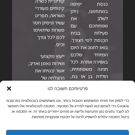
קולינרית כשרה.
כנסת יפיפה
קינוחים מעוררי
במתחמנו, ניתן
השראה, תפריט
לשלב את
עשיר וניסיון חסר
שמחתכם עם
פשרות שיתאימו
פעילות בבית
לכם לכל צורך
הכנסת לפי הצורך.
וכיס.
בואו לחגוג את היום
המיוחד שלכם
ייעוץ מקצועי
באווירה אחרת. לכל
ושירות נאמן ואדיב,
חגיגה משפחתית,
אשר יבטיחו את
הולדת בן או בת,
ההצלחה של
בר או בת מצווה,
האירוע שלכם.
פרטיותכם חשובה לנו
חתונה, יום הולדת,
אירוע חברה, אירוע
כדי לספק את חוויות המשתמש הטובות ביותר, אנו משתמשים בטכנולוגיות כמו קובצי
מכירות, השקת
Cookie כדי לאחסן ו/או לגשת למידע על המכשיר. הסכמה לטכנולוגיות אלו תאפשר
לנו לעבד נתונים כגון התנהגות גלישה או מזהים ייחודיים באתר זה. אי הסכמה או
מוצר או ועידה,
ביטול הסכמה עלולים להשפיע לרעה על תכונות ופונקציות מסוימות.
אנחנו מציעים מגוון
תפריטים וגמישים
לענות לכל צורך