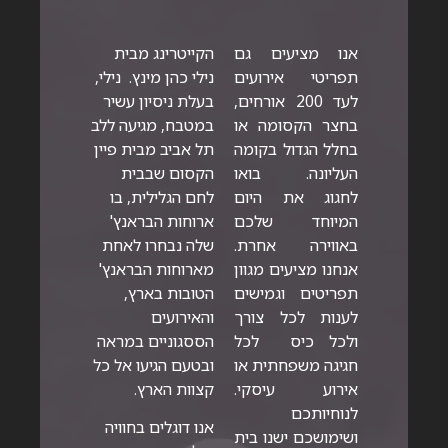
אנו מציעים גם
הקייטרינג מבית
תפריטי אירועים
נילי כהן מינץ. נילי,
לעד 200 אורחים,
בעלת ניסיון עשיר
בחצר הקסומה או
במטבח, מגיעה ללב
בחלל הגדול בקומה
תל אביב מבית פיין
העליונה. בואו
הקסום שבבית
לחגוג את היום
לחם הגלילית, בו
המיוחד שלכם
ארוחות הבראנץ'
באווירה אחרת.
שלה נבחרו לאחת
אנחנו מציעים מגוון
מארוחות הבראנץ'
תפריטים וגמישים
הטובות בארץ,
לענות לכל צורך
והאירועים
ולכל כיס לכל
הססגוניים במראה
חגיגה משפחתית או
ובטעם הגיעו אל כל
אירוע עיסקי.
קצוות הארץ.
לנוחיותכם
אנו דוגלים בחוויה
ושימושכם ישנו בית