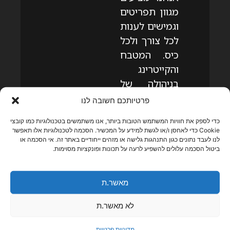
מגוון תפריטים
וגמישים לענות
לכל צורך ולכל
כיס. המטבח
והקייטרינג
בניהולה של
שפית נילי כהן
פרטיותכם חשובה לנו
מינץ, בעלת
כדי לספק את חוויות המשתמש הטובות ביותר, אנו משתמשים בטכנולוגיות כמו קובצי
ניסיון עשיר
Cookie כדי לאחסן ו/או לגשת למידע על המכשיר. הסכמה לטכנולוגיות אלו תאפשר
במטבח
לנו לעבד נתונים כגון התנהגות גלישה או מזהים ייחודיים באתר זה. אי הסכמה או
ביטול הסכמה עלולים להשפיע לרעה על תכונות ופונקציות מסוימות.
ובאירועים,
שהגיעה ללב
תל אביב מבית
מאשר.ת
פיין הקסום
לא מאשר.ת
שבבית לחם
הגלילית, בו
מדיניות פרטיות