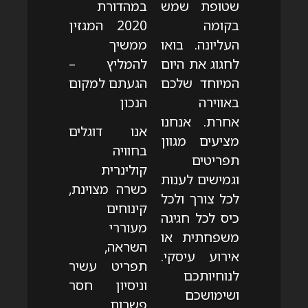
שטופת שמש
במהדורת
בקומה
2020 המגזין
העליונה. בואו
ממשיך
לחגוג את היום
להמליץ –
המיוחד שלכם
הגעתם למקום
באווירה
הנכון
אחרת. אנחנו
אנו דוגלים
מציעים מגוון
בחוויה
תפריטים
קולינרית
וגמישים לענות
כשרה מצוינת,
לכל צורך ולכל
קינוחים
כיס לכל חגיגה
מעוררי
משפחתית או
השראה,
אירוע עיסקי.
תפריט עשיר
לנוחיותכם
וניסיון חסר
ושימושכם
פשרות