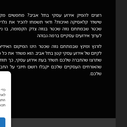
רוצים להפיק אירוע עסקי בתל אביב? מחפשים מקו
שישדר קלאסיקה ואיכות? ודאי תשמחו להכיר את גלרי
שכטר שבמתחם נווה שכטר בנווה צדק הקסומה, בו ני
לערוך אירועים עסקיים ברמה גבוהה
לורנץ ומינץ שבמתחם נווה שכטר הינו המיקום האידיא
לקיום של אירוע עסקי קטן בתל אביב. הוא משדר את כל 
שתרצו שהחברה שלכם תשדר בעת אירוע עסקי, כך תווד
שהאורחים העסקיים שלכם יקבלו רושם חיובי על החב
שלכם.
לאחס
התנה
תכונ