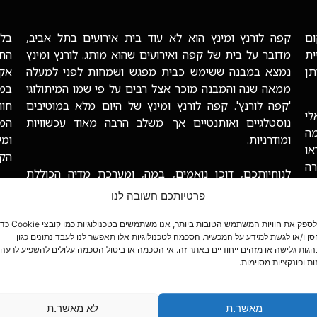
ם
קפה לורנץ ומינץ הוא לא עוד בית אירועים בתל אביב,
בלו
ית
מדובר על בית של קפה ואירועים שהוא מותג. לורנץ ומינץ
החל
תן
נמצא במבנה ששימש כבית מפגש ושמחות לפני למעלה
אקס
ממאה שנה והמבנה מוכר אצל רבים על פי שמו המיתולוגי
במק
'קפה לורנץ'. קפה לורנץ ומינץ של היום מלא במוטיבים
חוו
לי
נוסטלגיים ואותנטיים אך משלב הרבה מאוד עכשוויות
מה
ומודרניות.
או
הקפ
רה
לנוחיותכם, דוכן נואמים, במה, ומערכת מדיה הכוללת
מחפ
הגברה, מקרן ומסך. לורנץ ומינץ מארח אירועים עסקיים
פרטיותכם חשובה לנו
לקב
מ10 ועד 200 איש, במבנה באוהאוס טמפלרי יפיפה בן מעל
130 שנה בחצר הקסומה המקושטת עץ בוגנווילות סגולות
כדי לספק את חוויות המשתמש הטובות ביותר, אנו משתמשים בטכנולוגיות כמו קוב
ן ו/או לגשת למידע על המכשיר. הסכמה לטכנולוגיות אלו תאפשר לנו לעבד נתונים כגון
או בגלריה אותנטית שטופת שמש בקומה העליונה.
גות גלישה או מזהים ייחודיים באתר זה. אי הסכמה או ביטול הסכמה עלולים להשפיע לרעה 
ות ופונקציות מסוימות.
מאשר.ת
לא מאשר.ת