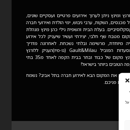
רנץ ומינץ ניתן לערוך אירועים פרטיים ועסקיים שונים,
 מכנסים, השקות, ערבי גיבוש, ימי הולדת ואירועי חברה
קלוסיביים. בעלת הבית והשפית נילי כהן מינץ מנהלת
ום מטבח שף חלבי, יצירתי ועשיר שיעניק לכל אירוע
יה מיוחדת, מרשימה ובלתי נשכחת. לאחרונה מדריך
המסעדות המוביל Gault&Milau (גו-מיו)העניק ללורנץ
ומינץ מקום של כבוד ובחר בבית הקפה לאחד מ35 בתי
ה הטובים ביותר בישראל!
שים את המקום הבא לאירוע חברה בתל אביב? נשמח
ל את פניכם.
צי Cookie כדי
על